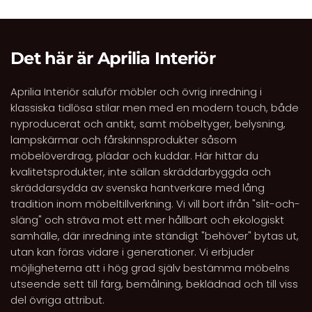
Det här är Aprilia Interiör
Aprilia Interiör saluför möbler och övrig inredning i
klassiska tidlösa stilar men med en modern touch, både
nyproducerat och antikt, samt möbeltyger, belysning,
lampskärmar och fårskinnsprodukter såsom
möbelöverdrag, plädar och kuddar. Här hittar du
kvalitetsprodukter, inte sällan skräddarbyggda och
skräddarsydda av svenska hantverkare med lång
tradition inom möbeltillverkning. Vi vill bort ifrån "slit-och-
släng" och sträva mot ett mer hållbart och ekologiskt
samhälle, där inredning inte ständigt "behöver" bytas ut,
utan kan föras vidare i generationer. Vi erbjuder
möjligheterna att i hög grad själv bestämma möbelns
utseende sett till färg, bemålning, beklädnad och till viss
del övriga attribut.