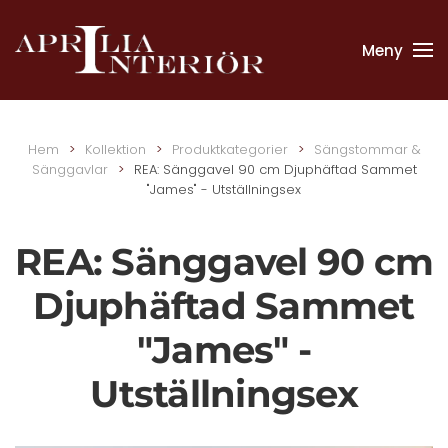
Meny
Skip to main content
Hem
Kollektion
Produktkategorier
Sängstommar &
Sänggavlar
REA: Sänggavel 90 cm Djuphäftad Sammet
"James" - Utställningsex
REA: Sänggavel 90 cm
Djuphäftad Sammet
"James" -
Utställningsex