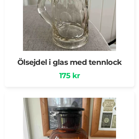
Ölsejdel i glas med tennlock
175 kr