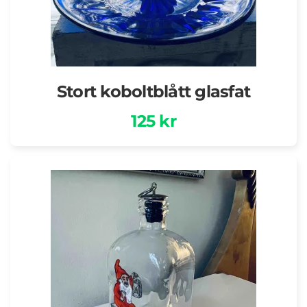
Stort koboltblått glasfat
125 kr