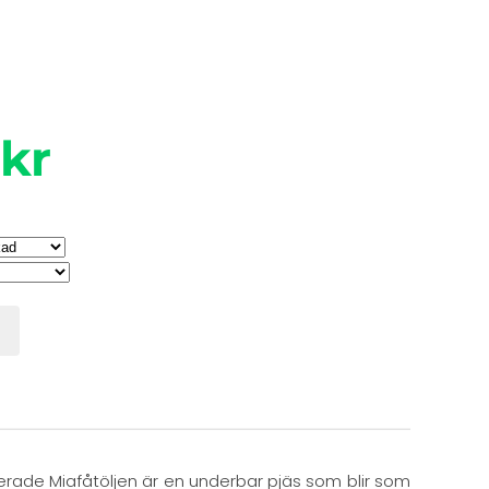
 kr
rerade Miafåtöljen är en underbar pjäs som blir som