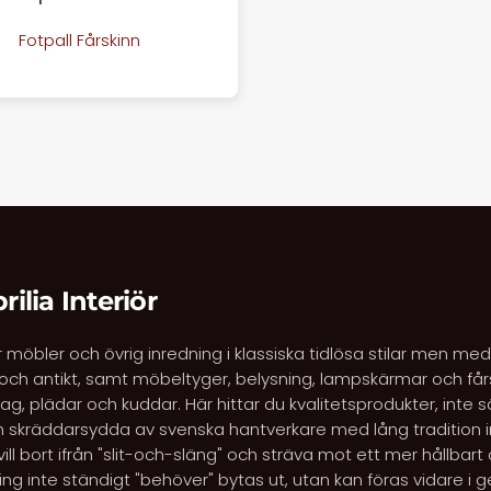
Fotpall Fårskinn
rilia Interiör
för möbler och övrig inredning i klassiska tidlösa stilar men 
ch antikt, samt möbeltyger, belysning, lampskärmar och får
 plädar och kuddar. Här hittar du kvalitetsprodukter, inte s
 skräddarsydda av svenska hantverkare med lång tradition
 vill bort ifrån "slit-och-släng" och sträva mot ett mer hållbart
ng inte ständigt "behöver" bytas ut, utan kan föras vidare i g