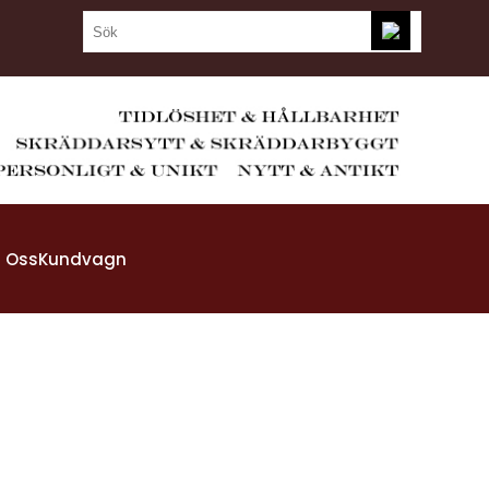
 Oss
Kundvagn