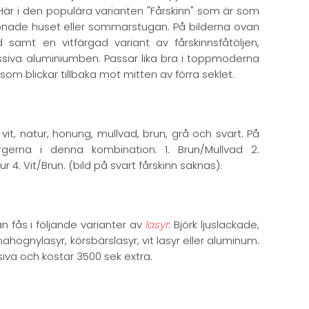
 Här i den populära varianten "Fårskinn" som är som
onade huset eller sommarstugan. På bilderna ovan
samt en vitfärgad variant av fårskinnsfåtöljen,
iva aluminiumben. Passar lika bra i toppmoderna
 som blickar tillbaka mot mitten av förra seklet.
 vit, natur, honung, mullvad, brun, grå och svart. På
rgerna i denna kombination: 1. Brun/Mullvad 2.
 4. Vit/Brun. (bild på svart fårskinn saknas).
n fås i följande varianter av
lasyr
: Björk ljuslackade,
mahognylasyr, körsbärslasyr, vit lasyr eller aluminum.
va och kostar 3500 sek extra.