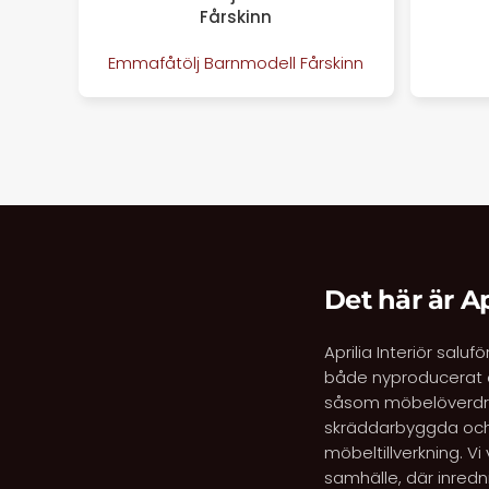
Fårskinn
Emmafåtölj Barnmodell Fårskinn
Det här är Ap
Aprilia Interiör salu
både nyproducerat o
såsom möbelöverdrag,
skräddarbyggda och
möbeltillverkning. Vi
samhälle, där inredni