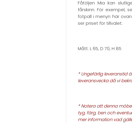
Fåtöljen Mia kan slutli
fårskinn. För exempel, 
fotpall i menyn här ovan
ser priset för tillvalet.
Mått: L 65, D 70, H 85
* Ungefärlig leveranstid 
leveransvecka då vi bekr
* Notera att denna möbel
tyg, färg, ben och eventue
mer information vad gäll