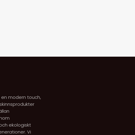
med en modern touch,
skinnsprodukter
ällan
 inom
 och ekologiskt
enerationer. Vi