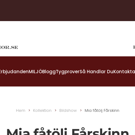
Erbjudanden
MILJÖ
Blogg
Tygprover
Så Handlar Du
Kontakta
Hem
Kollektion
Bildshow
Mia fåtölj Fårskinn
Mia fåtölj Fårskinn