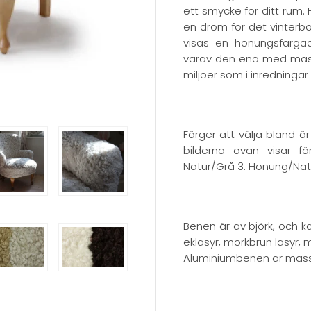
ett smycke för ditt rum.
en dröm för det vinterb
visas en honungsfärgad 
varav den ena med mass
miljöer som i inredningar
Färger att välja bland är
bilderna ovan visar fä
Natur/Grå 3. Honung/Natur
Benen är av björk, och ka
eklasyr, mörkbrun lasyr, 
Aluminiumbenen är massi