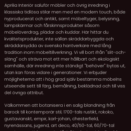
Aprilia Interiör saluför möbler och övrig inredning i
klassiska tidlösa stilar men med en modern touch, både
nyproducerat och antikt, samt möbeltyger, belysning,
lampskärmar och fårskinnsprodukter såsom
möbelöverdrag, plädar och kuddar. Här hittar du
kvalitetsprodukter, inte sällan skräddarbyggda och
skräddarsydda av svenska hantverkare med lång
tradition inom möbeltillverkning. Vi vill bort ifrån "slit-och-
släng" och sträva mot ett mer hållbart och ekologiskt
samhälle, där inredning inte ständigt "behöver" bytas ut,
utan kan föras vidare i generationer. Vi erbjuder
möjligheterna att i hög grad själv bestämma möbelns
utseende sett till färg, bemålning, beklädnad och till viss
del övriga attribut.
Välkommen att botanisera i en salig blandning från
barock till kontemporär stil; 1700-tals rustikt, rokoko,
gustavianskt, empir, karl-johan, chesterfield,
nyrenässans, jugend, art deco, 40/50-tal, 60/70-tal