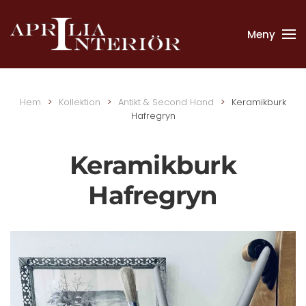
Meny
Skip to main content
Hem
Kollektion
Antikt & Second Hand
Keramikburk
Hafregryn
Keramikburk
Hafregryn