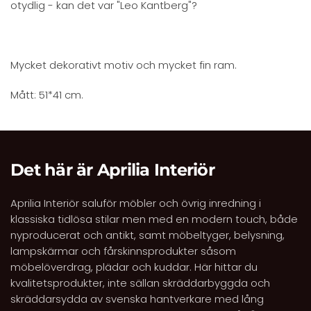
otydlig - kan det var "Leo Kantberg"?
Mycket dekorativt motiv och mycket fin ram.
Mått: 51*41 cm.
Det här är Aprilia Interiör
Aprilia Interiör saluför möbler och övrig inredning i
klassiska tidlösa stilar men med en modern touch, både
nyproducerat och antikt, samt möbeltyger, belysning,
lampskärmar och fårskinnsprodukter såsom
möbelöverdrag, plädar och kuddar. Här hittar du
kvalitetsprodukter, inte sällan skräddarbyggda och
skräddarsydda av svenska hantverkare med lång