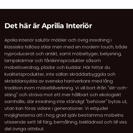
Det här är Aprilia Interiör
Aprilia Interiör saluför möbler och övrig inredning i
klassiska tidlösa stilar men med en modern touch, både
nyproducerat och antikt, samt möbeltyger, belysning,
lampskärmar och fårskinnsprodukter såsom
möbelöverdrag, plädar och kuddar. Här hittar du
kvalitetsprodukter, inte sällan skräddarbyggda och
skräddarsydda av svenska hantverkare med lång
tradition inom möbeltillverkning. Vi vill bort ifrån "slit-och-
släng" och sträva mot ett mer hållbart och ekologiskt
samhälle, där inredning inte ständigt "behöver" bytas ut,
utan kan föras vidare i generationer. Vi erbjuder
möjligheterna att i hög grad själv bestämma möbelns
utseende sett till färg, bemålning, beklädnad och till viss
del övriga attribut.