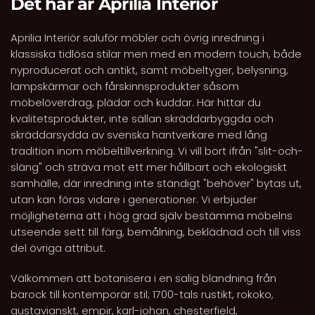
Det här är Aprilia Interiör
Aprilia Interiör saluför möbler och övrig inredning i
klassiska tidlösa stilar men med en modern touch, både
nyproducerat och antikt, samt möbeltyger, belysning,
lampskärmar och fårskinnsprodukter såsom
möbelöverdrag, plädar och kuddar. Här hittar du
kvalitetsprodukter, inte sällan skräddarbyggda och
skräddarsydda av svenska hantverkare med lång
tradition inom möbeltillverkning. Vi vill bort ifrån "slit-och-
släng" och sträva mot ett mer hållbart och ekologiskt
samhälle, där inredning inte ständigt "behöver" bytas ut,
utan kan föras vidare i generationer. Vi erbjuder
möjligheterna att i hög grad själv bestämma möbelns
utseende sett till färg, bemålning, beklädnad och till viss
del övriga attribut.
Välkommen att botanisera i en salig blandning från
barock till kontemporär stil; 1700-tals rustikt, rokoko,
gustavianskt, empir, karl-johan, chesterfield,